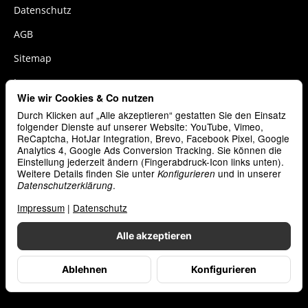
Datenschutz
AGB
Sitemap
Impressum
Wie wir Cookies & Co nutzen
Widerrufsrecht
Durch Klicken auf „Alle akzeptieren“ gestatten Sie den Einsatz
Cookies
folgender Dienste auf unserer Website: YouTube, Vimeo,
ReCaptcha, HotJar Integration, Brevo, Facebook Pixel, Google
Analytics 4, Google Ads Conversion Tracking. Sie können die
Vertrag widerrufen
Einstellung jederzeit ändern (Fingerabdruck-Icon links unten).
Weitere Details finden Sie unter
und in unserer
Konfigurieren
.
Datenschutzerklärung
Zahlungsarten
Impressum
|
Datenschutz
Alle akzeptieren
Ablehnen
Konfigurieren
*
Alle Preise inkl. gesetzlicher USt., zzgl.
Versand
© inlead.de