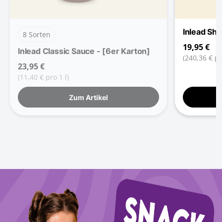
Inlead Shila
8 Sorten
19,95 €
Inlead Classic Sauce - [6er Karton]
(240,36 € pr
23,95 €
(11,40 € pro 1 l)
Zum Artikel