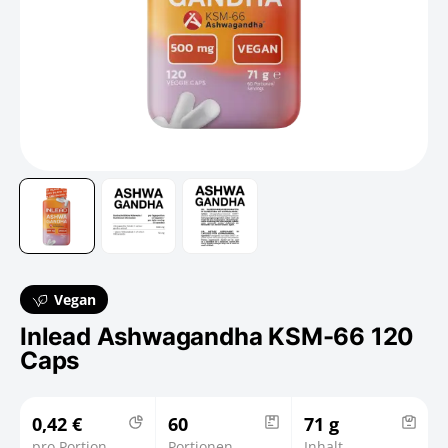
Vegan
Inlead Ashwagandha KSM-66 120
Caps
0,42 €
60
71 g
pro Portion
Portionen
Inhalt