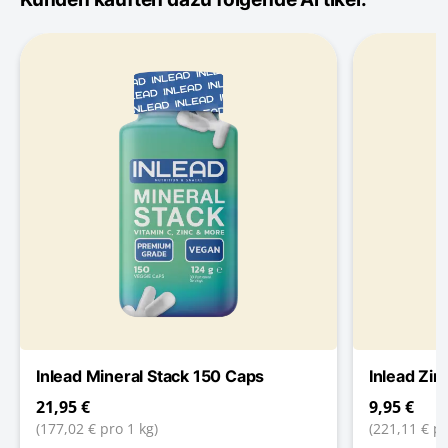
Inlead Mineral Stack 150 Caps
Inlead Zin
21,95 €
9,95 €
(177,02 € pro 1 kg)
(221,11 € pr