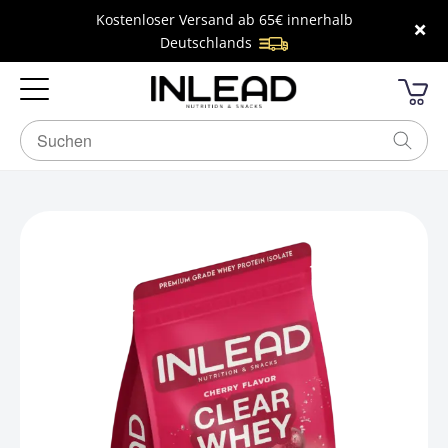
Kostenloser Versand ab 65€ innerhalb
×
Deutschlands