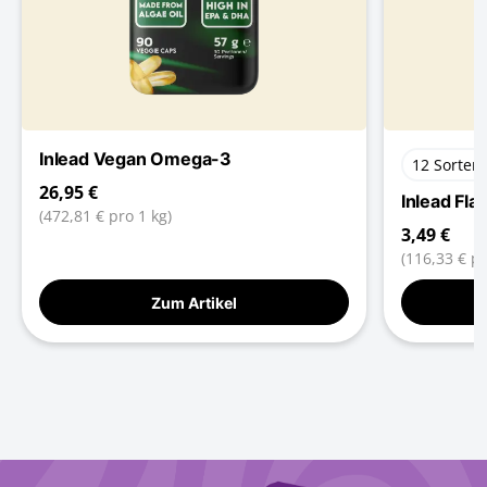
Inlead Vegan Omega-3
12 Sorten
26,95 €
Inlead Fla
(472,81 € pro 1 kg)
3,49 €
(116,33 € pr
Zum Artikel