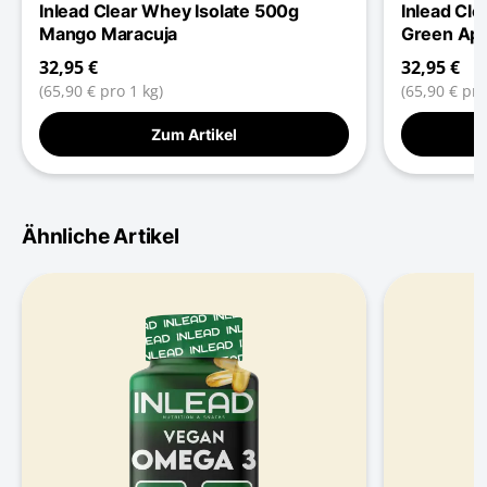
Inlead Clear Whey Isolate 500g
Inlead Cl
Mango Maracuja
Green Ap
32,95 €
32,95 €
(65,90 € pro 1 kg)
(65,90 € pro
Zum Artikel
Ähnliche Artikel