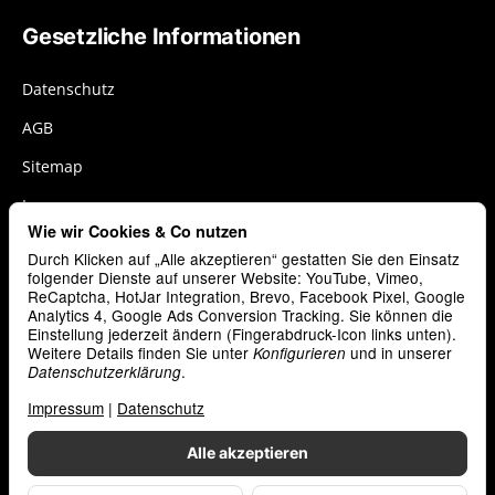
Gesetzliche Informationen
Datenschutz
AGB
Sitemap
Impressum
Wie wir Cookies & Co nutzen
Widerrufsrecht
Durch Klicken auf „Alle akzeptieren“ gestatten Sie den Einsatz
Cookies
folgender Dienste auf unserer Website: YouTube, Vimeo,
ReCaptcha, HotJar Integration, Brevo, Facebook Pixel, Google
Analytics 4, Google Ads Conversion Tracking. Sie können die
Vertrag widerrufen
Einstellung jederzeit ändern (Fingerabdruck-Icon links unten).
Weitere Details finden Sie unter
und in unserer
Konfigurieren
.
Datenschutzerklärung
Zahlungsarten
Impressum
|
Datenschutz
Alle akzeptieren