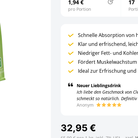
1,94 €
17
pro Portion
Port
Schnelle Absorption von 
Klar und erfrischend, leic
Niedriger Fett- und Kohl
Fördert Muskelwachstum 
Ideal zur Erfrischung un
Neuer Lieblingsdrink
Ich liebe den Geschmack von Cle
schmeckt so natürlich. Definiti
Anonym
32,95 €
65,90 € pro 1 kg,
inkl. 7% USt. , zzgl.