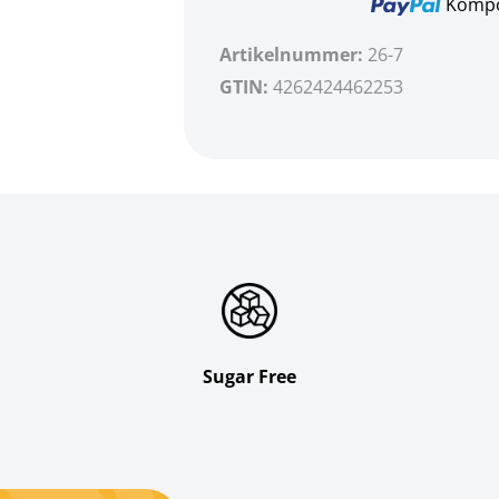
Kompo
Artikelnummer:
26-7
GTIN:
4262424462253
Sugar Free