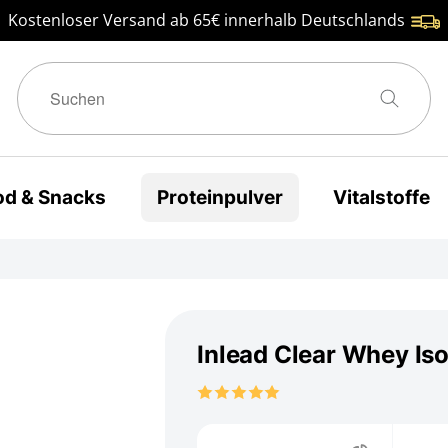
Kostenloser Versand ab 65€ innerhalb Deutschlands
od & Snacks
Proteinpulver
Vitalstoffe
Inlead Clear Whey Is