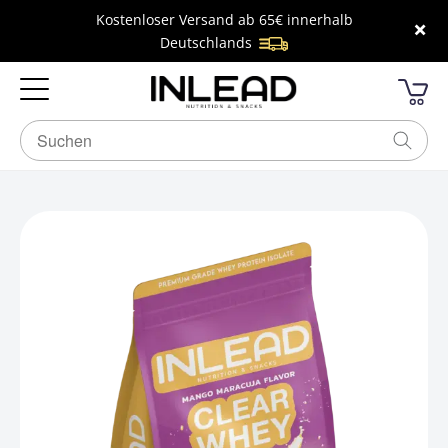
Kostenloser Versand ab 65€ innerhalb
×
Deutschlands