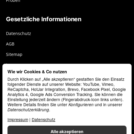
Proben
Gesetzliche Informationen
Datenschutz
AGB
Sitemap
Impressum
Wie wir Cookies & Co nutzen
Widerrufsrecht
Durch Klicken auf „Alle akzeptieren“ gestatten Sie den Einsatz
Cookies
folgender Dienste auf unserer Website: YouTube, Vimeo,
ReCaptcha, HotJar Integration, Brevo, Facebook Pixel, Google
Analytics 4, Google Ads Conversion Tracking. Sie können die
Vertrag widerrufen
Einstellung jederzeit ändern (Fingerabdruck-Icon links unten).
Weitere Details finden Sie unter
und in unserer
Konfigurieren
.
Datenschutzerklärung
Zahlungsarten
Impressum
|
Datenschutz
Alle akzeptieren