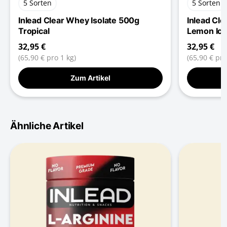
5 Sorten
5 Sorten
Inlead Clear Whey Isolate 500g
Inlead Cl
Tropical
Lemon Ice
32,95 €
32,95 €
(65,90 € pro 1 kg)
(65,90 € pro
Zum Artikel
Ähnliche Artikel