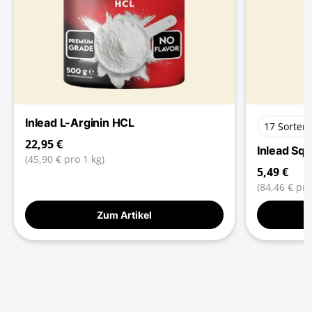
Inlead L-Arginin HCL
17 Sorten
22,95 €
Inlead Sq
(45,90 € pro 1 kg)
5,49 €
(84,46 € pro 
Zum Artikel