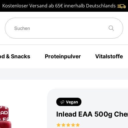
Kostenloser Versand ab 65€ innerhalb Deutschlands
od & Snacks
Proteinpulver
Vitalstoffe
Vegan
Inlead EAA 500g Che