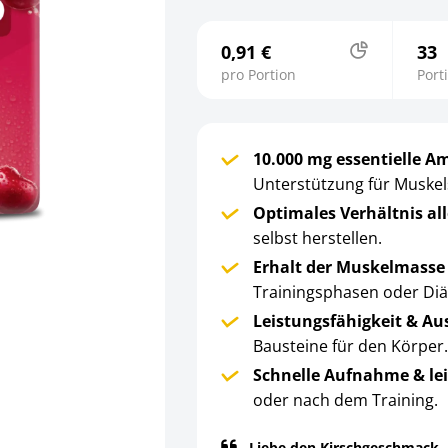
0,91 €
33
pro Portion
Port
10.000 mg essentielle A
Unterstützung für Muskel
Optimales Verhältnis al
selbst herstellen.
Erhalt der Muskelmass
Trainingsphasen oder Diä
Leistungsfähigkeit & A
Bausteine für den Körper
Schnelle Aufnahme & lei
oder nach dem Training.
Liebe den Kirschgeschmack