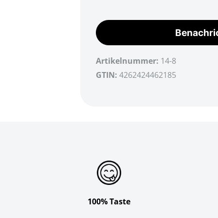
Benachri
Artikelnummer:
14-8
GTIN:
4262424462185
100% Taste