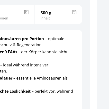
500 g
ionen
Inhalt
minosäuren pro Portion
– optimale
schutz & Regeneration.
ler 9 EAAs
– der Körper kann sie nicht
e
– ideal während intensiver
ten.
usdauer
– essentielle Aminosäuren als
.
chte Löslichkeit
– perfekt vor, während