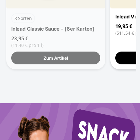
Inlead Vi
8 Sorten
19,95 €
Inlead Classic Sauce - [6er Karton]
(511,54 € pr
23,95 €
(11,40 € pro 1 l)
Zum Artikel