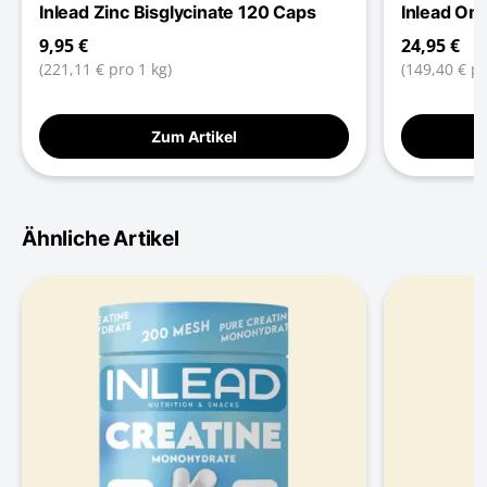
Inlead Zinc Bisglycinate 120 Caps
Inlead Om
9,95 €
24,95 €
(221,11 € pro 1 kg)
(149,40 € pr
Zum Artikel
Ähnliche Artikel