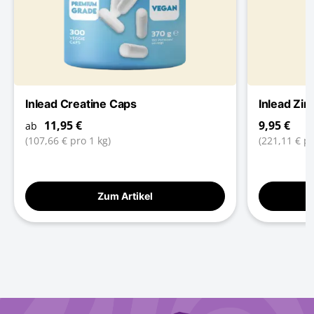
Inlead Creatine Caps
Inlead Zin
11,95 €
9,95 €
ab
(107,66 € pro 1 kg)
(221,11 € pr
Zum Artikel