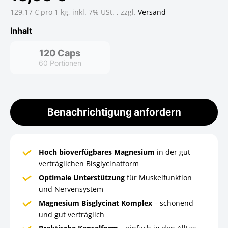
129,17 € pro 1 kg,
inkl. 7% USt. , zzgl.
Versand
Inhalt
120 Caps
60 Portionen
120 Caps
Benachrichtigung anfordern
Hoch bioverfügbares Magnesium
in der gut
verträglichen Bisglycinatform
Optimale Unterstützung
für Muskelfunktion
und Nervensystem
Magnesium Bisglycinat Komplex
– schonend
und gut verträglich