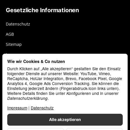
Gesetzliche Informationen
Datenschutz
AGB
Sitemap
Impressum
Wie wir Cookies & Co nutzen
Widerrufsrecht
Durch Klicken auf „Alle akzeptieren“ gestatten Sie den Einsatz
Cookies
folgender Dienste auf unserer Website: YouTube, Vimeo,
ReCaptcha, HotJar Integration, Brevo, Facebook Pixel, Google
Analytics 4, Google Ads Conversion Tracking. Sie können die
Vertrag widerrufen
Einstellung jederzeit ändern (Fingerabdruck-Icon links unten).
Weitere Details finden Sie unter
und in unserer
Konfigurieren
.
Datenschutzerklärung
Zahlungsarten
Impressum
|
Datenschutz
Alle akzeptieren