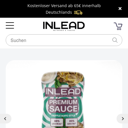
Kostenloser Versand ab 65€ innerhalb
×
Deutschlands