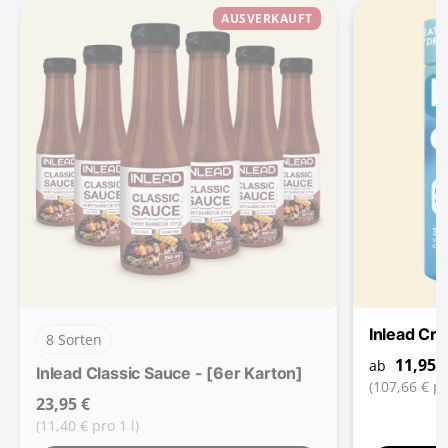
AUSVERKAUFT
Inlead Cr
8 Sorten
11,95 
ab
Inlead Classic Sauce - [6er Karton]
(107,66 € pr
23,95 €
(11,40 € pro 1 l)