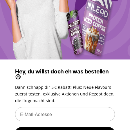
Hey, du willst doch eh was bestellen
😉
Dann schnapp dir 5 € Rabatt! Plus: Neue Flavours
zuerst testen, exklusive Aktionen und Rezeptideen,
die fix gemacht sind.
Newsletter Abonnieren
Newsletter Abonnieren