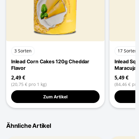
3 Sorten
17 Sorten
Inlead Corn Cakes 120g Cheddar
Inlead Sq
Flavor
Maracuja
2,49 €
5,49 €
(20,75 € pro 1 kg)
(84,46 € pro 
Zum Artikel
Ähnliche Artikel