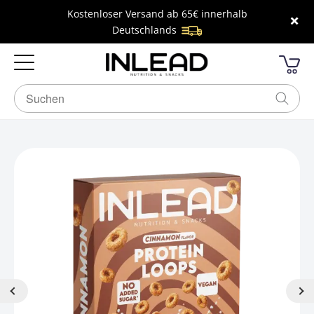
Kostenloser Versand ab 65€ innerhalb
×
Deutschlands