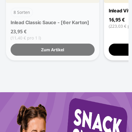
Inlead Vit
8 Sorten
16,95 €
Inlead Classic Sauce - [6er Karton]
(223,03 € pr
23,95 €
(11,40 € pro 1 l)
Zum Artikel