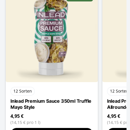
12 Sorten
12 Sorten
Inlead Premium Sauce 350ml Truffle
Inlead Pr
Mayo Style
Allrounde
4,95 €
4,95 €
(14,15 € pro 1 l)
(14,15 € pro 