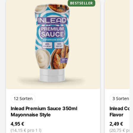
BESTSELLER
12 Sorten
3 Sorten
Inlead Premium Sauce 350ml
Inlead Co
Mayonnaise Style
Flavor
4,95 €
2,49 €
(14,15 € pro 1 l)
(20,75 € pro