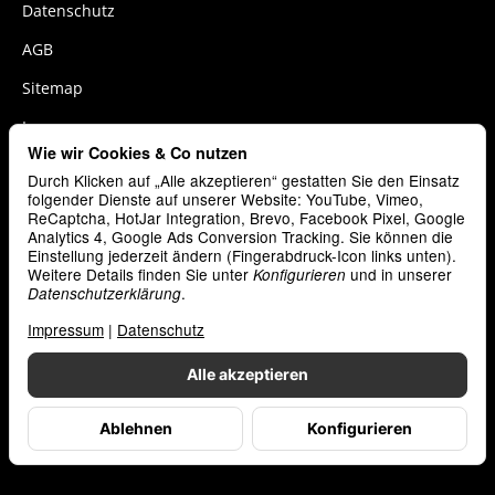
Datenschutz
AGB
Sitemap
Impressum
Wie wir Cookies & Co nutzen
Widerrufsrecht
Durch Klicken auf „Alle akzeptieren“ gestatten Sie den Einsatz
Cookies
folgender Dienste auf unserer Website: YouTube, Vimeo,
ReCaptcha, HotJar Integration, Brevo, Facebook Pixel, Google
Analytics 4, Google Ads Conversion Tracking. Sie können die
Vertrag widerrufen
Einstellung jederzeit ändern (Fingerabdruck-Icon links unten).
Weitere Details finden Sie unter
und in unserer
Konfigurieren
.
Datenschutzerklärung
Zahlungsarten
Impressum
|
Datenschutz
Alle akzeptieren
Ablehnen
Konfigurieren
*
Alle Preise inkl. gesetzlicher USt., zzgl.
Versand
© inlead.de