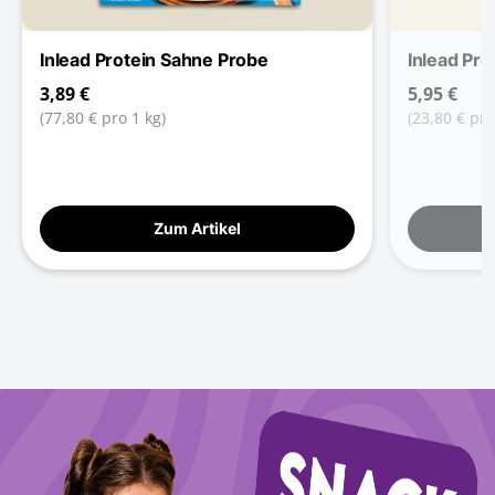
Inlead Protein Sahne Probe
Inlead Pro
3,89 €
5,95 €
(77,80 € pro 1 kg)
(23,80 € pro
Zum Artikel