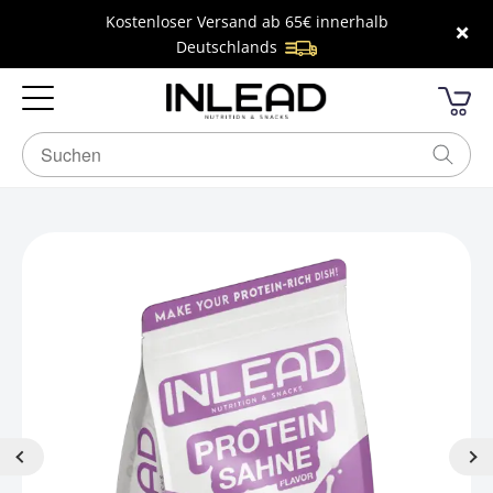
Kostenloser Versand ab 65€ innerhalb
×
Deutschlands