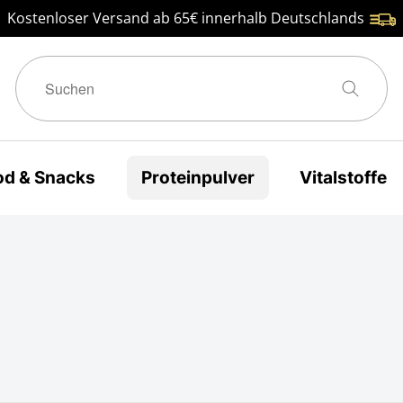
Kostenloser Versand ab 65€ innerhalb Deutschlands
od & Snacks
Proteinpulver
Vitalstoffe