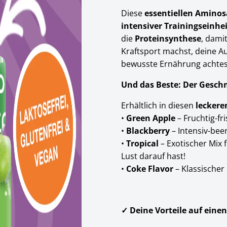
Diese
essentiellen Amino
intensiver Trainingseinhe
die
Proteinsynthese
, damit
Kraftsport machst, deine A
bewusste Ernährung achtes
Und das Beste:
Der Geschm
Erhältlich in diesen
leckere
•
Green Apple
– Fruchtig-fr
•
Blackberry
– Intensiv-bee
•
Tropical
– Exotischer Mix 
Lust darauf hast!
•
Coke Flavor
– Klassischer
✓ Deine Vorteile auf einen