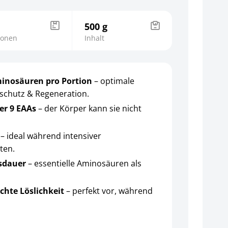
500 g
ionen
Inhalt
minosäuren pro Portion
– optimale
schutz & Regeneration.
ler 9 EAAs
– der Körper kann sie nicht
e
– ideal während intensiver
ten.
usdauer
– essentielle Aminosäuren als
.
chte Löslichkeit
– perfekt vor, während