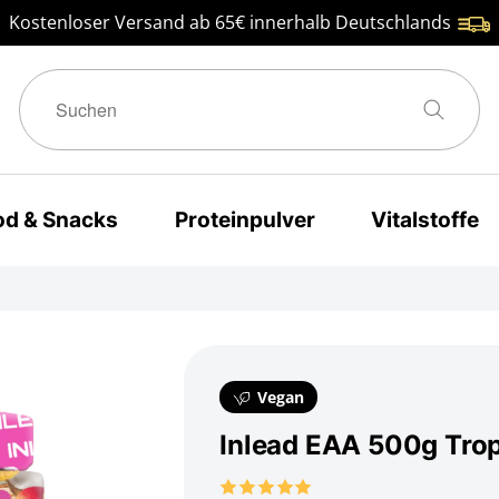
Kostenloser Versand ab 65€ innerhalb Deutschlands
od & Snacks
Proteinpulver
Vitalstoffe
Vegan
Inlead EAA 500g Trop