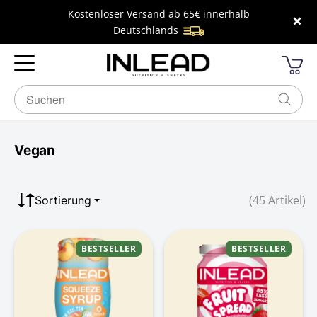
Kostenloser Versand ab 65€ innerhalb
×
Deutschlands
Vegan
(45 Artikel)
Sortierung
BESTSELLER
BESTSELLER