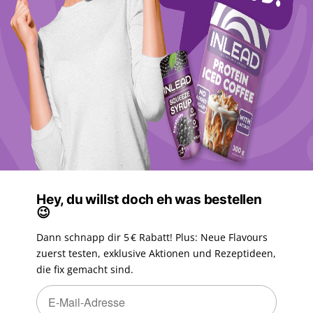
Hey, du willst doch eh was bestellen
😉
Dann schnapp dir 5 € Rabatt! Plus: Neue Flavours
zuerst testen, exklusive Aktionen und Rezeptideen,
die fix gemacht sind.
Newsletter Abonnieren
Newsletter Abonnieren