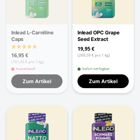
Inlead L-Carnitine
Inlead OPC Grape
Caps
Seed Extract
19,95 €
16,95 €
(269,59 € pro 1 kg)
(161,43 € pro 1 kg)
Ausverkauft
Sofort verfügbar
Zum Artikel
Zum Artikel