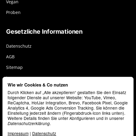
Vegan
Proben
Gesetzliche Informationen
Datenschutz
AGB
Sitemap
Impressum
Wie wir Cookies & Co nutzen
Widerrufsrecht
Durch Klicken auf „Alle akzeptieren“ gestatten Sie den Einsatz
Cookies
folgender Dienste auf unserer Website: YouTube, Vimeo,
ReCaptcha, HotJar Integration, Brevo, Facebook Pixel, Google
Analytics 4, Google Ads Conversion Tracking. Sie können die
Vertrag widerrufen
Einstellung jederzeit ändern (Fingerabdruck-Icon links unten).
Weitere Details finden Sie unter
und in unserer
Konfigurieren
.
Datenschutzerklärung
Zahlungsarten
Impressum
|
Datenschutz