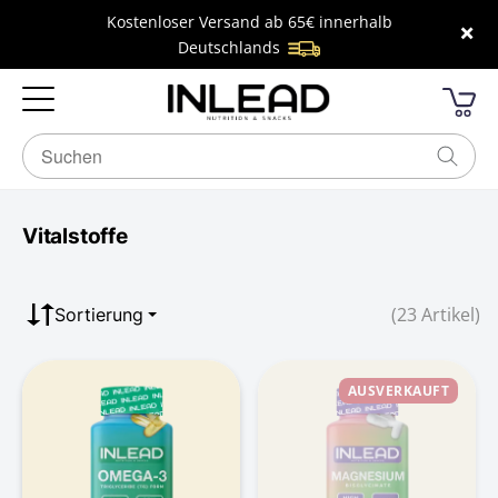
Kostenloser Versand ab 65€ innerhalb
×
Deutschlands
Vitalstoffe
(23 Artikel)
Sortierung
AUSVERKAUFT