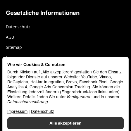
Gesetzliche Informationen
Datenschutz
AGB
Sitemap
Impressum
Wie wir Cookies & Co nutzen
Widerrufsrecht
Durch Klicken auf „Alle akzeptieren“ gestatten Sie den Einsatz
Cookies
folgender Dienste auf unserer Website: YouTube, Vimeo,
ReCaptcha, HotJar Integration, Brevo, Facebook Pixel, Google
Analytics 4, Google Ads Conversion Tracking. Sie können die
Vertrag widerrufen
Einstellung jederzeit ändern (Fingerabdruck-Icon links unten).
Weitere Details finden Sie unter
und in unserer
Konfigurieren
.
Datenschutzerklärung
Zahlungsarten
Impressum
|
Datenschutz
Alle akzeptieren