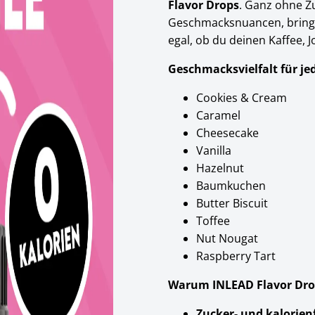
Flavor Drops
. Ganz ohne Z
Geschmacksnuancen, bringe
egal, ob du deinen Kaffee,
Geschmacksvielfalt für je
Cookies & Cream
Caramel
Cheesecake
Vanilla
Hazelnut
Baumkuchen
Butter Biscuit
Toffee
Nut Nougat
Raspberry Tart
Warum INLEAD Flavor Dro
Zucker- und kalorienf