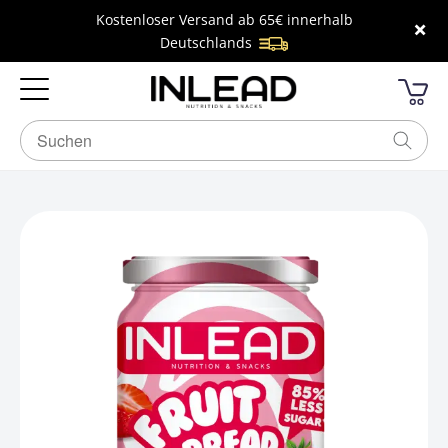
Kostenloser Versand ab 65€ innerhalb
×
Deutschlands