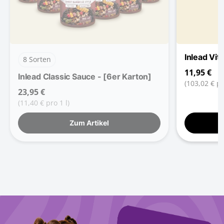
Inlead Vit
8 Sorten
11,95 €
Inlead Classic Sauce - [6er Karton]
(103,02 € pr
23,95 €
(11,40 € pro 1 l)
Zum Artikel