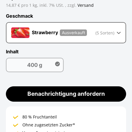
14,87 € pro 1 kg,
inkl. 7% USt. , zzgl.
Versand
Geschmack
Geschmack
Strawberry
(5 Sorten)
Ausverkauft
Inhalt
400 g
400 g
Benachrichtigung anfordern
80 % Fruchtanteil
Ohne zugesetzten Zucker*