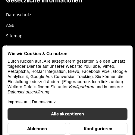
Gesetzliche Informationen
Datenschutz
AGB
Sitemap
Impressum
Wie wir Cookies & Co nutzen
Widerrufsrecht
Durch Klicken auf „Alle akzeptieren“ gestatten Sie den Einsatz
Cookies
folgender Dienste auf unserer Website: YouTube, Vimeo,
ReCaptcha, HotJar Integration, Brevo, Facebook Pixel, Google
Analytics 4, Google Ads Conversion Tracking. Sie können die
Vertrag widerrufen
Einstellung jederzeit ändern (Fingerabdruck-Icon links unten).
Weitere Details finden Sie unter
und in unserer
Konfigurieren
.
Datenschutzerklärung
Zahlungsarten
Impressum
|
Datenschutz
Alle akzeptieren
Ablehnen
Konfigurieren
*
Alle Preise inkl. gesetzlicher USt., zzgl.
Versand