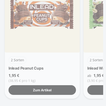
2 Sorten
2 Sorten
Inlead Peanut Cups
Inlead Wa
1,95 €
1,95 €
ab
(38,95 € pro 1 kg)
(3,90 € pro 
Zum Artikel