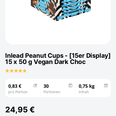
Inlead Peanut Cups - [15er Display]
15 x 50 g Vegan Dark Choc
0,83 €
30
0,75 kg
pro Portion
Portionen
Inhalt
24,95 €