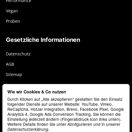
Performance
Vegan
Proben
Gesetzliche Informationen
Datenschutz
AGB
Sitemap
Impressum
Wie wir Cookies & Co nutzen
Widerrufsrecht
Durch Klicken auf „Alle akzeptieren“ gestatten Sie den Einsatz
Cookies
folgender Dienste auf unserer Website: YouTube, Vimeo,
ReCaptcha, HotJar Integration, Brevo, Facebook Pixel, Google
Analytics 4, Google Ads Conversion Tracking. Sie können die
Vertrag widerrufen
Einstellung jederzeit ändern (Fingerabdruck-Icon links unten).
Weitere Details finden Sie unter
und in unserer
Konfigurieren
.
Datenschutzerklärung