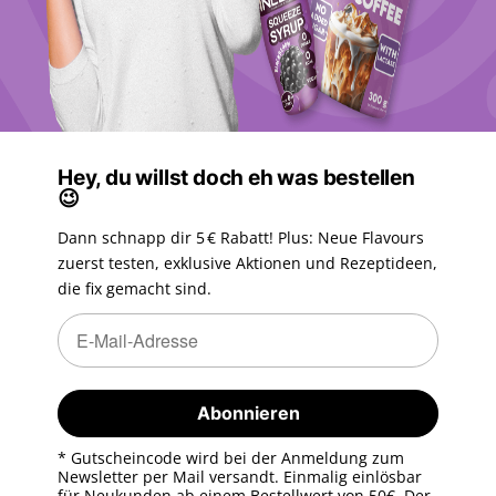
Hey, du willst doch eh was bestellen
😉
Dann schnapp dir 5 € Rabatt! Plus: Neue Flavours
zuerst testen, exklusive Aktionen und Rezeptideen,
die fix gemacht sind.
Newsletter Abonnieren
Newsletter Abonnieren
Abonnieren
* Gutscheincode wird bei der Anmeldung zum
Newsletter per Mail versandt. Einmalig einlösbar
für Neukunden ab einem Bestellwert von 50€. Der