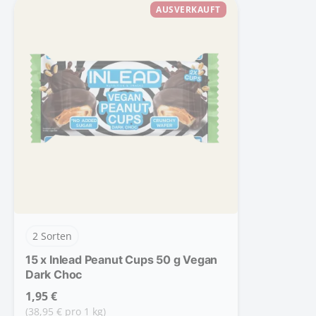
AUSVERKAUFT
2 Sorten
15
x
Inlead Peanut Cups 50 g Vegan
Dark Choc
1,95 €
(38,95 € pro 1 kg)