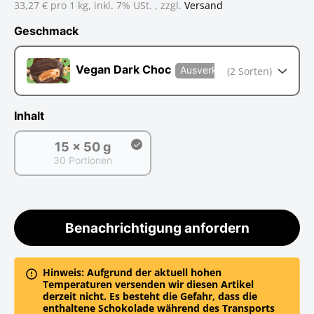
33,27 € pro 1 kg,
inkl. 7% USt. , zzgl.
Versand
Geschmack
Geschmack
Vegan Dark Choc
(2 Sorten)
Ausverkauft
Inhalt
15 x 50 g
30 Portionen
15 x 50 g
Benachrichtigung anfordern
Hinweis: Aufgrund der aktuell hohen
Temperaturen versenden wir diesen Artikel
derzeit nicht. Es besteht die Gefahr, dass die
enthaltene Schokolade während des Transports