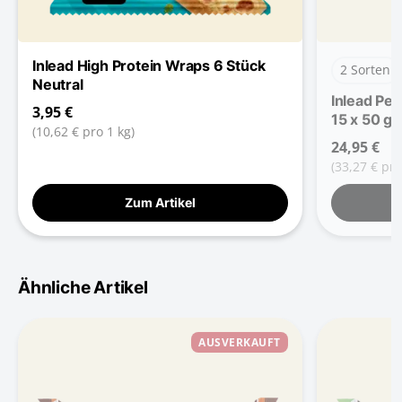
Inlead High Protein Wraps 6 Stück
2 Sorten
Neutral
Inlead Pea
3,95 €
15 x 50 g 
(10,62 € pro 1 kg)
24,95 €
(33,27 € pro
Zum Artikel
Ähnliche Artikel
AUSVERKAUFT