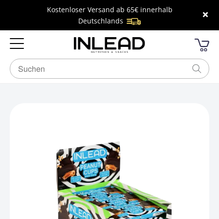
Kostenloser Versand ab 65€ innerhalb
×
Deutschlands