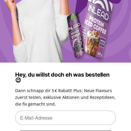
Hey, du willst doch eh was bestellen
😉
Dann schnapp dir 5 € Rabatt! Plus: Neue Flavours
zuerst testen, exklusive Aktionen und Rezeptideen,
die fix gemacht sind.
Newsletter Abonnieren
Newsletter Abonnieren