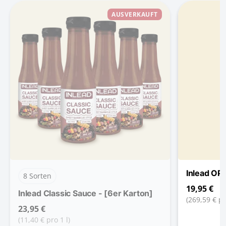
AUSVERKAUFT
Inlead OP
8 Sorten
19,95 €
Inlead Classic Sauce - [6er Karton]
(269,59 € pr
23,95 €
(11,40 € pro 1 l)