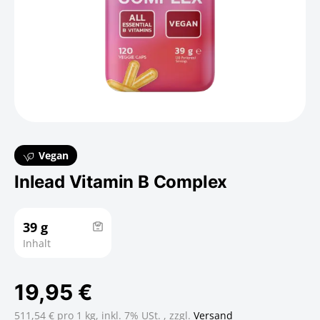
Vegan
Inlead Vitamin B Complex
39 g
Inhalt
19,95 €
511,54 € pro 1 kg,
inkl. 7% USt. , zzgl.
Versand