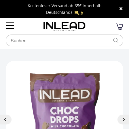
Kostenloser Versand ab 65€ innerhalb
×
Deutschlands