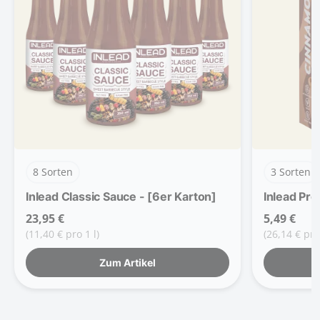
8 Sorten
3 Sorten
Inlead Classic Sauce - [6er Karton]
Inlead Pro
23,95 €
5,49 €
(11,40 € pro 1 l)
(26,14 € pro
Zum Artikel