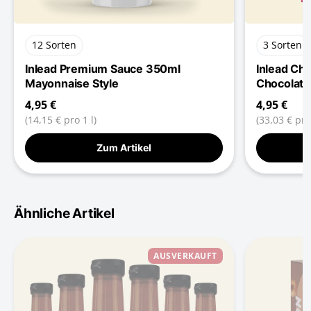
12 Sorten
3 Sorten
Inlead Premium Sauce 350ml
Inlead Ch
Mayonnaise Style
Chocolate
4,95 €
4,95 €
(14,15 € pro 1 l)
(33,03 € pro
Zum Artikel
Ähnliche Artikel
AUSVERKAUFT